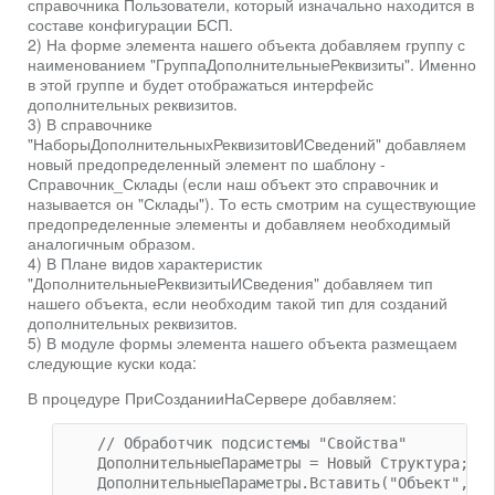
справочника Пользователи, который изначально находится в
составе конфигурации БСП.
2) На форме элемента нашего объекта добавляем группу с
наименованием "ГруппаДополнительныеРеквизиты". Именно
в этой группе и будет отображаться интерфейс
дополнительных реквизитов.
3) В справочнике
"НаборыДополнительныхРеквизитовИСведений" добавляем
новый предопределенный элемент по шаблону -
Справочник_Склады (если наш объект это справочник и
называется он "Склады"). То есть смотрим на существующие
предопределенные элементы и добавляем необходимый
аналогичным образом.
4) В Плане видов характеристик
"ДополнительныеРеквизитыИСведения" добавляем тип
нашего объекта, если необходим такой тип для созданий
дополнительных реквизитов.
5) В модуле формы элемента нашего объекта размещаем
следующие куски кода:
В процедуре ПриСозданииНаСервере добавляем:
    // Обработчик подсистемы "Свойства" 

    ДополнительныеПараметры = Новый Структура;

    ДополнительныеПараметры.Вставить("Объект", Об