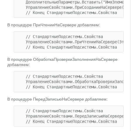
    ДополнительныеПараметры.Вставить("ИмяЭлемента
    УправлениеСвойствами.ПриСозданииНаСервере(Это
В процедуре ПриЧтенииНаСервере добавляем:
    // СтандартныеПодсистемы.Свойства

    УправлениеСвойствами.ПриЧтенииНаСервере(ЭтаФо
В процедуре ОбработкаПроверкиЗаполненияНаСервере
добавляем:
    // СтандартныеПодсистемы.Свойства

    УправлениеСвойствами.ОбработкаПроверкиЗаполне
В процедуре ПередЗаписьюНаСервере добавляем:
    // СтандартныеПодсистемы.Свойства

    УправлениеСвойствами.ПередЗаписьюНаСервере(Эт