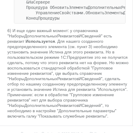
    &НаСервере

    Процедура ОбновитьЭлементыДополнительныхРекви
        УправлениеСвойствами.ОбновитьЭлементыДопо
6) И еще один важный момент: у справочника
"НаборыДополнительныхРеквизитовИСведений" есть
реквизит
Используется
. Для нашего созданного
предопределенного элемента (см. пункт 3) необходимо
установить значение Истина для этого реквизита. Но в
пользовательском режиме 1С:Предприятие это не получится
сделать, потому что этого реквизита нет на форме. Но можно
воспользоваться стандартной обработкой "Групповое
изменение реквизитов", где выбрать справочник
"НаборыДополнительныхРеквизитовИСведений", сделать
отбор по нашему созданному предопределенному элементу
и установить значение Истина для реквизита "Используется".
Примечание: если в обработке "Групповое изменение
реквизитов" нет для выбора справочника
"НаборыДополнительныхРеквизитовИСведений", то
необходимо в настройке "Дополнительные параметры"
включить галку "Показывать служебные реквизиты".