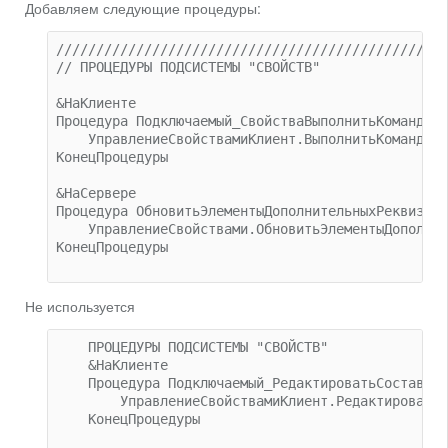
Добавляем следующие процедуры:
/////////////////////////////////////////////////
// ПРОЦЕДУРЫ ПОДСИСТЕМЫ "СВОЙСТВ" 

&НаКлиенте

Процедура Подключаемый_СвойстваВыполнитьКоманду(Э
    УправлениеСвойствамиКлиент.ВыполнитьКоманду(Э
КонецПроцедуры

&НаСервере

Процедура ОбновитьЭлементыДополнительныхРеквизито
    УправлениеСвойствами.ОбновитьЭлементыДополнит
КонецПроцедуры

Не используется
    ПРОЦЕДУРЫ ПОДСИСТЕМЫ "СВОЙСТВ" 

    &НаКлиенте

    Процедура Подключаемый_РедактироватьСоставСво
        УправлениеСвойствамиКлиент.РедактироватьС
    КонецПроцедуры
