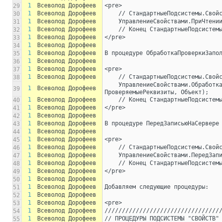
1
Всеволод Дорофеев
<pre>
29
1
Всеволод Дорофеев
    // СтандартныеПодсистемы.Свой
30
1
Всеволод Дорофеев
    УправлениеСвойствами.ПриЧте
31
1
Всеволод Дорофеев
    // Конец СтандартныеПодсисте
32
1
Всеволод Дорофеев
</pre> 
33
1
Всеволод Дорофеев
34
1
Всеволод Дорофеев
В процедуре ОбработкаПроверкиЗапо
35
1
Всеволод Дорофеев
36
1
Всеволод Дорофеев
<pre>
37
1
Всеволод Дорофеев
    // СтандартныеПодсистемы.Свой
38
    УправлениеСвойствами.ОбработкаПроверкиЗаполнения(ЭтаФорма, Отказ, 
1
Всеволод Дорофеев
39
ПроверяемыеРеквизиты, Объект);
1
Всеволод Дорофеев
    // Конец СтандартныеПодсисте
40
1
Всеволод Дорофеев
</pre>
41
1
Всеволод Дорофеев
42
1
Всеволод Дорофеев
В процедуре ПередЗаписьюНаСервере
43
1
Всеволод Дорофеев
44
1
Всеволод Дорофеев
<pre>
45
1
Всеволод Дорофеев
    // СтандартныеПодсистемы.Свой
46
1
Всеволод Дорофеев
    УправлениеСвойствами.ПередЗ
47
1
Всеволод Дорофеев
    // Конец СтандартныеПодсисте
48
1
Всеволод Дорофеев
</pre>
49
1
Всеволод Дорофеев
50
1
Всеволод Дорофеев
Добавляем следующие процедуры:
51
1
Всеволод Дорофеев
52
1
Всеволод Дорофеев
<pre>
53
1
Всеволод Дорофеев
/////////////////////////////////
54
1
Всеволод Дорофеев
// ПРОЦЕДУРЫ ПОДСИСТЕМЫ "СВОЙСТВ"
55