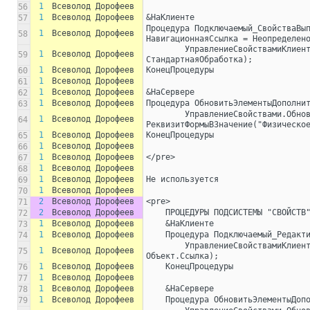
1
Всеволод Дорофеев
56
1
Всеволод Дорофеев
&НаКлиенте
57
Процедура Подключаемый_СвойстваВып
1
Всеволод Дорофеев
58
НавигационнаяСсылка = Неопределен
	УправлениеСвойствамиКлиент.ВыполнитьКоманду(ЭтотОбъект, ЭлементИлиКоманда, 
1
Всеволод Дорофеев
59
СтандартнаяОбработка);
1
Всеволод Дорофеев
КонецПроцедуры
60
1
Всеволод Дорофеев
61
1
Всеволод Дорофеев
&НаСервере
62
1
Всеволод Дорофеев
Процедура ОбновитьЭлементыДополни
63
	УправлениеСвойствами.ОбновитьЭлементыДополнительныхРеквизитов(ЭтотОбъект, 
1
Всеволод Дорофеев
64
РеквизитФормыВЗначение("Физическо
1
Всеволод Дорофеев
КонецПроцедуры
65
1
Всеволод Дорофеев
66
1
Всеволод Дорофеев
</pre>
67
1
Всеволод Дорофеев
68
1
Всеволод Дорофеев
Не используется
69
1
Всеволод Дорофеев
70
2
Всеволод Дорофеев
<pre>
71
2
Всеволод Дорофеев
    ПРОЦЕДУРЫ ПОДСИСТЕМЫ "СВОЙСТВ
72
1
Всеволод Дорофеев
    &НаКлиенте
73
1
Всеволод Дорофеев
    Процедура Подключаемый_Редак
74
        УправлениеСвойствамиКлиент.РедактироватьСоставСвойств(ЭтаФорма, 
1
Всеволод Дорофеев
75
Объект.Ссылка);
1
Всеволод Дорофеев
    КонецПроцедуры
76
1
Всеволод Дорофеев
77
1
Всеволод Дорофеев
    &НаСервере
78
1
Всеволод Дорофеев
    Процедура ОбновитьЭлементыДо
79