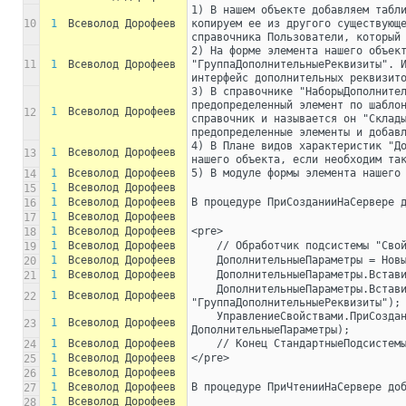
1) В нашем объекте добавляем табли
10
1
Всеволод Дорофеев
копируем ее из другого существующе
справочника Пользователи, который
2) На форме элемента нашего объект
11
1
Всеволод Дорофеев
"ГруппаДополнительныеРеквизиты". И
интерфейс дополнительных реквизит
3) В справочнике "НаборыДополнител
предопределенный элемент по шаблон
1
Всеволод Дорофеев
12
справочник и называется он "Склады
предопределенные элементы и добав
4) В Плане видов характеристик "До
1
Всеволод Дорофеев
13
нашего объекта, если необходим та
1
Всеволод Дорофеев
5) В модуле формы элемента нашего
14
1
Всеволод Дорофеев
15
1
Всеволод Дорофеев
В процедуре ПриСозданииНаСервере 
16
1
Всеволод Дорофеев
17
1
Всеволод Дорофеев
<pre>
18
1
Всеволод Дорофеев
    // Обработчик подсистемы "Сво
19
1
Всеволод Дорофеев
    ДополнительныеПараметры = Но
20
1
Всеволод Дорофеев
    ДополнительныеПараметры.Вста
21
    ДополнительныеПараметры.Вставить("ИмяЭлементаДляРазмещения", 
1
Всеволод Дорофеев
22
"ГруппаДополнительныеРеквизиты");
    УправлениеСвойствами.ПриСозданииНаСервере(ЭтотОбъект, 
1
Всеволод Дорофеев
23
ДополнительныеПараметры);
1
Всеволод Дорофеев
    // Конец СтандартныеПодсисте
24
1
Всеволод Дорофеев
</pre>
25
1
Всеволод Дорофеев
26
1
Всеволод Дорофеев
В процедуре ПриЧтенииНаСервере до
27
1
Всеволод Дорофеев
28